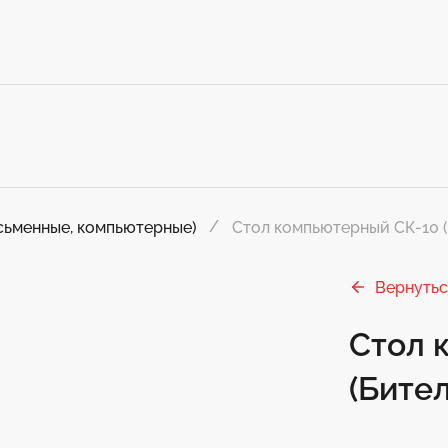
Стол компьютерный СК-10 
сьменные, компьютерные)
Вернутьс
Стол 
(Бител