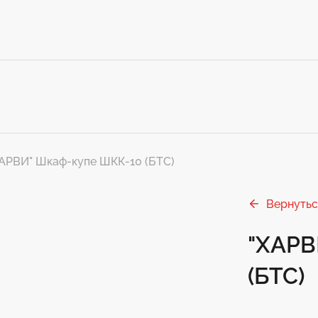
АРВИ" Шкаф-купе ШКК-10 (БТС)
Вернутьс
"ХАРВ
(БТС)